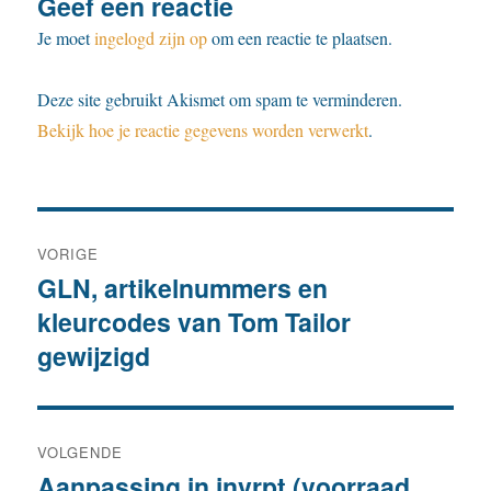
Geef een reactie
Je moet
ingelogd zijn op
om een reactie te plaatsen.
Deze site gebruikt Akismet om spam te verminderen.
Bekijk hoe je reactie gegevens worden verwerkt
.
Bericht
VORIGE
navigatie
GLN, artikelnummers en
Vorig
kleurcodes van Tom Tailor
bericht:
gewijzigd
VOLGENDE
Aanpassing in invrpt (voorraad
Volgend