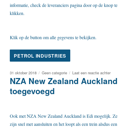
informatie, check de leveranciers pagina door op de knop te
klikken.
Klik op de button om alle gegevens te bekijken.
Geplaatst
Categorieën
op
31 oktober 2018
Geen categorie
Laat een reactie achter
NZA New Zealand Auckland
op
Petrol
Industries
toegevoegd
doet
ook
mee
Ook met NZA New Zealand Auckland is Edi mogelijk. Ze
zijn snel met aansluiten en het loopt als een trein alsdus een