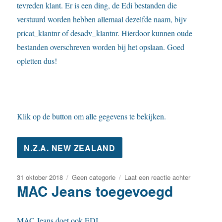
tevreden klant. Er is een ding, de Edi bestanden die
verstuurd worden hebben allemaal dezelfde naam, bijv
pricat_klantnr of desadv_klantnr. Hierdoor kunnen oude
bestanden overschreven worden bij het opslaan. Goed
opletten dus!
Klik op de button om alle gegevens te bekijken.
Geplaatst
Categorieën
op
31 oktober 2018
Geen categorie
Laat een reactie achter
MAC Jeans toegevoegd
op
NZA
New
Zealand
Auckland
MAC Jeans doet ook EDI.