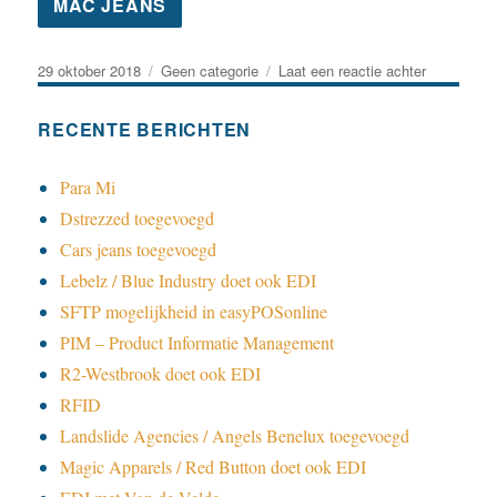
Geplaatst
Categorieën
op
29 oktober 2018
Geen categorie
Laat een reactie achter
op
MAC
Jeans
RECENTE BERICHTEN
toegevoeg
Para Mi
Dstrezzed toegevoegd
Cars jeans toegevoegd
Lebelz / Blue Industry doet ook EDI
SFTP mogelijkheid in easyPOSonline
PIM – Product Informatie Management
R2-Westbrook doet ook EDI
RFID
Landslide Agencies / Angels Benelux toegevoegd
Magic Apparels / Red Button doet ook EDI