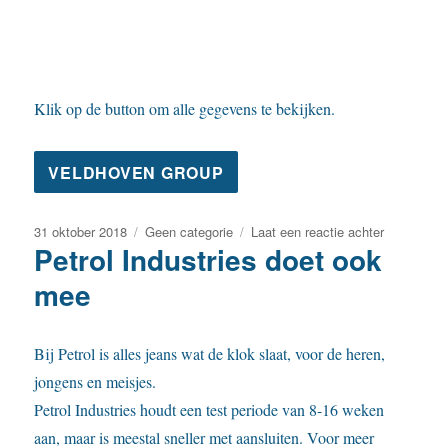
Klik op de button om alle gegevens te bekijken.
Geplaatst
Categorieën
op
31 oktober 2018
Geen categorie
Laat een reactie achter
Petrol Industries doet ook
op
Veldhoven
Group
mee
(Sandwich)
toegevoeg
Bij Petrol is alles jeans wat de klok slaat, voor de heren,
jongens en meisjes.
Petrol Industries houdt een test periode van 8-16 weken
aan, maar is meestal sneller met aansluiten. Voor meer