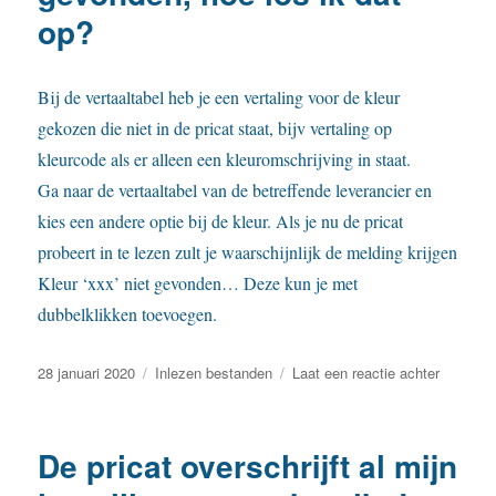
EDI?
op?
Bij de vertaaltabel heb je een vertaling voor de kleur
gekozen die niet in de pricat staat, bijv vertaling op
kleurcode als er alleen een kleuromschrijving in staat.
Ga naar de vertaaltabel van de betreffende leverancier en
kies een andere optie bij de kleur. Als je nu de pricat
probeert in te lezen zult je waarschijnlijk de melding krijgen
Kleur ‘xxx’ niet gevonden… Deze kun je met
dubbelklikken toevoegen.
Geplaatst
Categorieën
op
28 januari 2020
Inlezen bestanden
Laat een reactie achter
op
Bij
het
inlezen
De pricat overschrijft al mijn
van
de