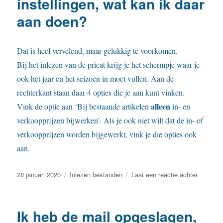
instellingen, wat kan ik daar
pricat
aan doen?
zegt
ie
kleur
”
Dat is heel vervelend, maar gelukkig te voorkomen.
is
Bij het inlezen van de pricat krijg je het schermpje waar je
niet
ook het jaar en het seizoen in moet vullen. Aan de
gevonde
hoe
rechterkant staan daar 4 opties die je aan kunt vinken.
los
alleen
Vink de optie aan ‘Bij bestaande artikelen
in- en
ik
verkoopprijzen bijwerken’. Als je ook niet wilt dat de in- of
dat
op?
verkoopprijzen worden bijgewerkt, vink je die opties ook
aan.
Geplaatst
Categorieën
op
28 januari 2020
Inlezen bestanden
Laat een reactie achter
op
De
pricat
overschri
Ik heb de mail opgeslagen,
al