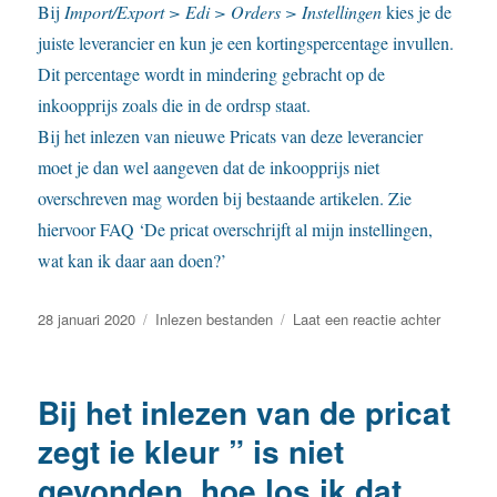
Bij
Import/Export > Edi > Orders > Instellingen
kies je de
juiste leverancier en kun je een kortingspercentage invullen.
Dit percentage wordt in mindering gebracht op de
inkoopprijs zoals die in de ordrsp staat.
Bij het inlezen van nieuwe Pricats van deze leverancier
moet je dan wel aangeven dat de inkoopprijs niet
overschreven mag worden bij bestaande artikelen. Zie
hiervoor FAQ ‘De pricat overschrijft al mijn instellingen,
wat kan ik daar aan doen?’
Geplaatst
Categorieën
op
28 januari 2020
Inlezen bestanden
Laat een reactie achter
op
Kan
ik
een
Bij het inlezen van de pricat
inkoopko
laten
zegt ie kleur ” is niet
toepass
gevonden, hoe los ik dat
met