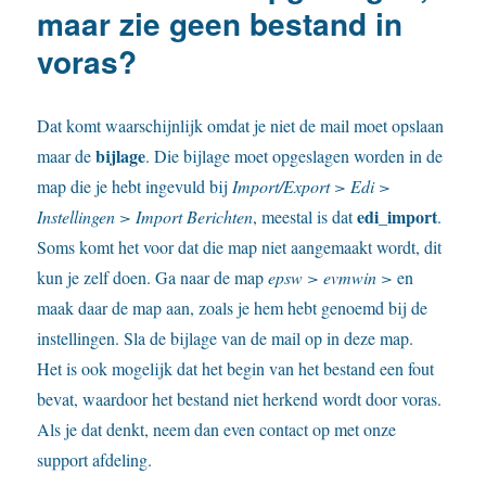
mijn
maar zie geen bestand in
instellin
voras?
wat
kan
ik
daar
Dat komt waarschijnlijk omdat je niet de mail moet opslaan
aan
bijlage
maar de
. Die bijlage moet opgeslagen worden in de
doen?
map die je hebt ingevuld bij
Import/Export > Edi >
edi_import
Instellingen > Import Berichten
, meestal is dat
.
Soms komt het voor dat die map niet aangemaakt wordt, dit
kun je zelf doen. Ga naar de map
epsw > evmwin >
en
maak daar de map aan, zoals je hem hebt genoemd bij de
instellingen. Sla de bijlage van de mail op in deze map.
Het is ook mogelijk dat het begin van het bestand een fout
bevat, waardoor het bestand niet herkend wordt door voras.
Als je dat denkt, neem dan even contact op met onze
support afdeling.