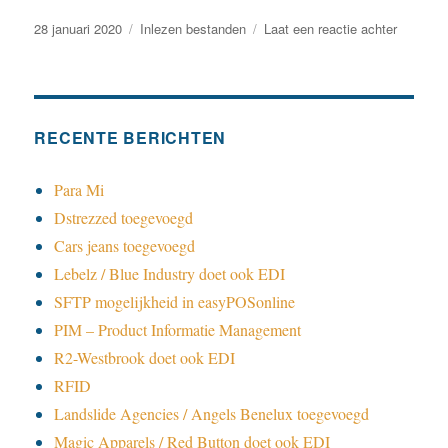
Geplaatst
Categorieën
op
28 januari 2020
Inlezen bestanden
Laat een reactie achter
op
Ik
heb
de
mail
opgeslag
RECENTE BERICHTEN
maar
zie
Para Mi
geen
Dstrezzed toegevoegd
bestand
in
Cars jeans toegevoegd
voras?
Lebelz / Blue Industry doet ook EDI
SFTP mogelijkheid in easyPOSonline
PIM – Product Informatie Management
R2-Westbrook doet ook EDI
RFID
Landslide Agencies / Angels Benelux toegevoegd
Magic Apparels / Red Button doet ook EDI