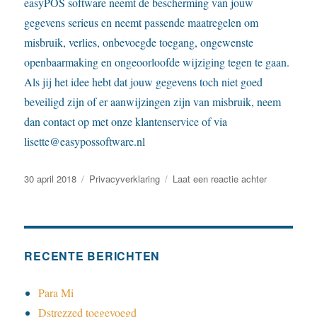
easyPOS software neemt de bescherming van jouw
gegevens serieus en neemt passende maatregelen om
misbruik, verlies, onbevoegde toegang, ongewenste
openbaarmaking en ongeoorloofde wijziging tegen te gaan.
Als jij het idee hebt dat jouw gegevens toch niet goed
beveiligd zijn of er aanwijzingen zijn van misbruik, neem
dan contact op met onze klantenservice of via
lisette@easypossoftware.nl
Geplaatst
Categorieën
op
30 april 2018
Privacyverklaring
Laat een reactie achter
op
Privacyverkl
RECENTE BERICHTEN
Para Mi
Dstrezzed toegevoegd