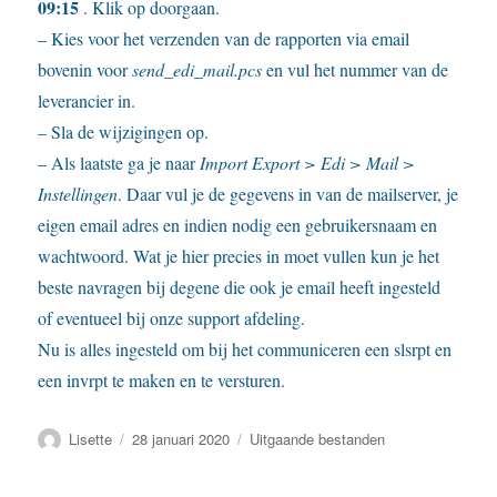
09:15
. Klik op doorgaan.
– Kies voor het verzenden van de rapporten via email
bovenin voor
send_edi_mail.pcs
en vul het nummer van de
leverancier in.
– Sla de wijzigingen op.
– Als laatste ga je naar
Import Export > Edi > Mail >
Instellingen
. Daar vul je de gegevens in van de mailserver, je
eigen email adres en indien nodig een gebruikersnaam en
wachtwoord. Wat je hier precies in moet vullen kun je het
beste navragen bij degene die ook je email heeft ingesteld
of eventueel bij onze support afdeling.
Nu is alles ingesteld om bij het communiceren een slsrpt en
een invrpt te maken en te versturen.
Auteur
Geplaatst
Categorieën
Lisette
28 januari 2020
Uitgaande bestanden
op