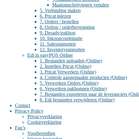
Maatomschrijvingen vertalen
5. Verbinding maken
6. Pricat inlezen
7. Orders / bestellen
8. Ordrsp / orderbevestiging
9. Desadv/pakbon
10. Inkoopcombinatie
11. Salesrapporten
12. Inventoryrapporten
Edi in easyPOS Online
1. Bestanden uploaden (Online)
2. Instellen Pricat (Online)
3. Pricat Verwerken (Online)
4. Controle aangemaakte producten (Online)
5. Verwerken Orders (Online)
6. Verwerken pakbonnen (Online)
7. Bestanden exporteren naar de leveranciers (Onli
8. Edi bestanden verwijderen (Online)
Contact
Privacy Policy
Privacyverklaring
Cookieverklaring
Faq’s
Voorbereiding
Inlezen bestanden