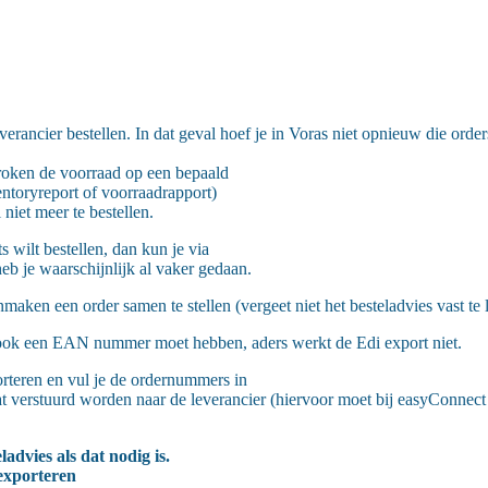
erancier bestellen. In dat geval hoef je in Voras niet opnieuw die order
proken de voorraad op een bepaald
entoryreport of voorraadrapport)
iet meer te bestellen.
 wilt bestellen, dan kun je via
b je waarschijnlijk al vaker gedaan.
aken een order samen te stellen (vergeet niet het besteladvies vast te
lt, ook een EAN nummer moet hebben, aders werkt de Edi export niet.
orteren en vul je de ordernummers in
rmat verstuurd worden naar de leverancier (hiervoor moet bij easyConne
advies als dat nodig is.
 exporteren