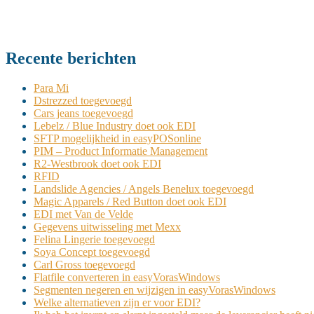
Recente berichten
Para Mi
Dstrezzed toegevoegd
Cars jeans toegevoegd
Lebelz / Blue Industry doet ook EDI
SFTP mogelijkheid in easyPOSonline
PIM – Product Informatie Management
R2-Westbrook doet ook EDI
RFID
Landslide Agencies / Angels Benelux toegevoegd
Magic Apparels / Red Button doet ook EDI
EDI met Van de Velde
Gegevens uitwisseling met Mexx
Felina Lingerie toegevoegd
Soya Concept toegevoegd
Carl Gross toegevoegd
Flatfile converteren in easyVorasWindows
Segmenten negeren en wijzigen in easyVorasWindows
Welke alternatieven zijn er voor EDI?