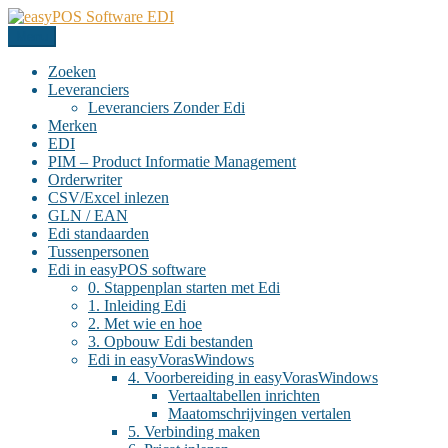
Ga
naar
Menu
easyPOS Software EDI
alles over edi
de
inhoud
Zoeken
Leveranciers
Leveranciers Zonder Edi
Merken
EDI
PIM – Product Informatie Management
Orderwriter
CSV/Excel inlezen
GLN / EAN
Edi standaarden
Tussenpersonen
Edi in easyPOS software
0. Stappenplan starten met Edi
1. Inleiding Edi
2. Met wie en hoe
3. Opbouw Edi bestanden
Edi in easyVorasWindows
4. Voorbereiding in easyVorasWindows
Vertaaltabellen inrichten
Maatomschrijvingen vertalen
5. Verbinding maken