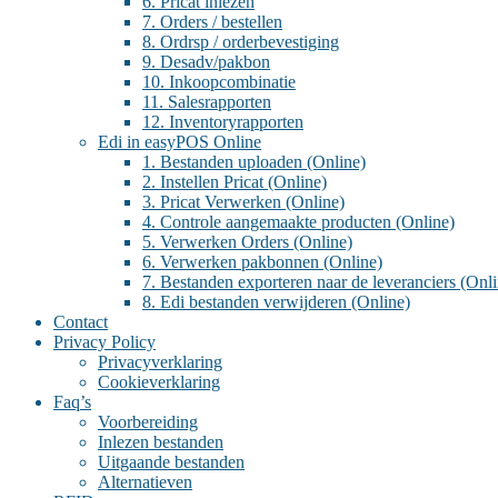
6. Pricat inlezen
7. Orders / bestellen
8. Ordrsp / orderbevestiging
9. Desadv/pakbon
10. Inkoopcombinatie
11. Salesrapporten
12. Inventoryrapporten
Edi in easyPOS Online
1. Bestanden uploaden (Online)
2. Instellen Pricat (Online)
3. Pricat Verwerken (Online)
4. Controle aangemaakte producten (Online)
5. Verwerken Orders (Online)
6. Verwerken pakbonnen (Online)
7. Bestanden exporteren naar de leveranciers (Onli
8. Edi bestanden verwijderen (Online)
Contact
Privacy Policy
Privacyverklaring
Cookieverklaring
Faq’s
Voorbereiding
Inlezen bestanden
Uitgaande bestanden
Alternatieven