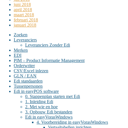
juni 2018
april 2018
maart 2018
februari 2018
januari 2018
Zoeken
Leveranciers
Leveranciers Zonder Edi
Merken
EDI
PIM – Product Informatie Management
Orderwriter
CSV/Excel inlezen
GLN / EAN
Edi standaarden
Tussenpersonen
Edi in easyPOS software
0. Stappenplan starten met Edi
1. Inleiding Edi
2. Met wie en hoe
3. Opbouw Edi bestanden
Edi in easyVorasWindows
4. Voorbereiding in easyVorasWindows
Vertaaltabellen inrichten