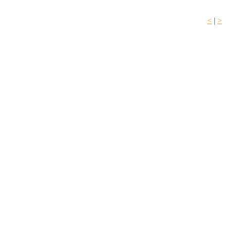
<
|
>