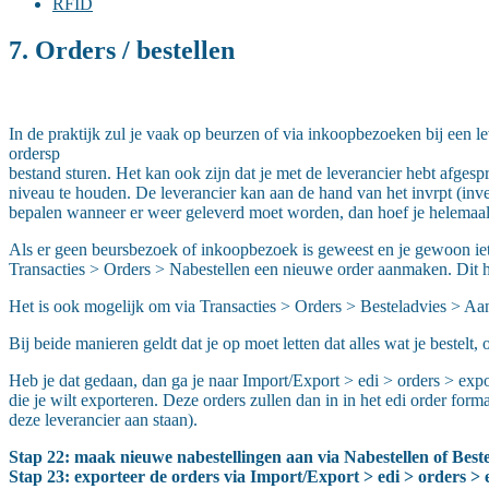
RFID
7. Orders / bestellen
In de praktijk zul je vaak op beurzen of via inkoopbezoeken bij een lev
ordersp
bestand sturen. Het kan ook zijn dat je met de leverancier hebt afges
niveau te houden. De leverancier kan aan de hand van het invrpt (inv
bepalen wanneer er weer geleverd moet worden, dan hoef je helemaal n
Als er geen beursbezoek of inkoopbezoek is geweest en je gewoon iets
Transacties > Orders > Nabestellen een nieuwe order aanmaken. Dit he
Het is ook mogelijk om via Transacties > Orders > Besteladvies > Aanm
Bij beide manieren geldt dat je op moet letten dat alles wat je beste
Heb je dat gedaan, dan ga je naar Import/Export > edi > orders > exp
die je wilt exporteren. Deze orders zullen dan in in het edi order fo
deze leverancier aan staan).
Stap 22: maak nieuwe nabestellingen aan via Nabestellen of Bestel
Stap 23: exporteer de orders via Import/Export > edi > orders >